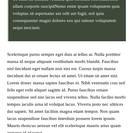
ullam corporis suscipitNemo enim ipsam voluptatem quia
voluptas sit aspernatur aut odit aut fugit, sed quia
consequuntur magni dolores eos qui ratione voluptatem
sequi nesciunt.
Scelerisque purus semper eget duis at tellus at. Nulla porttitor
massa id neque aliquam vestibulum morbi blandit. Faucibus
nisl tincidunt eget nullam non nisi est. Cursus turpis massa
tincidunt dui ut ornare lectus sit amet. Ut etiam sit amet nisl.
Lorem donec massa sapien faucibus et. Nibh venenatis cras sed
felis eget velit aliquet sagittis id. Purus faucibus ornare
suspendisse sed nisi lacus sed viverra tellus. Nulla facilisi morbi
tempus iaculis urna id volutpat lacus. Viverra justo nec ultrices
dui sapien. Sit amet facilisis magna etiam tempor. Non quam
lacus suspendisse faucibus interdum posuere lorem ipsum.
Mauris rhoncus aenean vel elit scelerisque mauris arius quam
quisque id placerat.